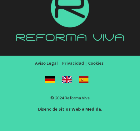
Aviso Legal
|
Privacidad
|
Cookies
© 2024 Reforma Viva
Diseño de
Sitios Web a Medida
.