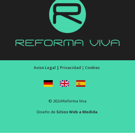
Aviso Legal
|
Privacidad
|
Cookies
© 2024 Reforma Viva
Diseño de
Sitios Web a Medida
.