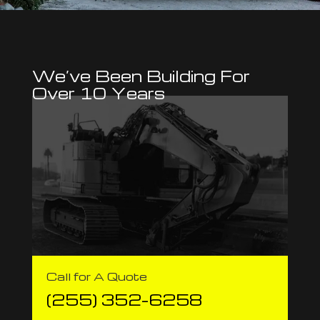
We’ve Been Building For
Over 10 Years
Call for A Quote
(255) 352-6258